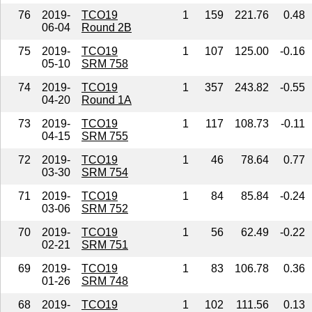
76
2019-
TCO19
1
159
221.76
0.48
06-04
Round 2B
75
2019-
TCO19
1
107
125.00
-0.16
05-10
SRM 758
74
2019-
TCO19
1
357
243.82
-0.55
04-20
Round 1A
73
2019-
TCO19
1
117
108.73
-0.11
04-15
SRM 755
72
2019-
TCO19
1
46
78.64
0.77
03-30
SRM 754
71
2019-
TCO19
1
84
85.84
-0.24
03-06
SRM 752
70
2019-
TCO19
1
56
62.49
-0.22
02-21
SRM 751
69
2019-
TCO19
1
83
106.78
0.36
01-26
SRM 748
68
2019-
TCO19
1
102
111.56
0.13