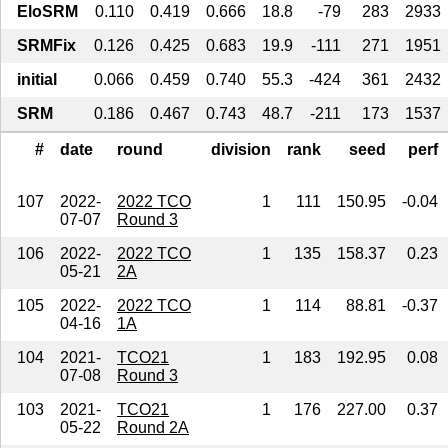
EloSRM
0.110
0.419
0.666
18.8
-79
283
2933
SRMFix
0.126
0.425
0.683
19.9
-111
271
1951
initial
0.066
0.459
0.740
55.3
-424
361
2432
SRM
0.186
0.467
0.743
48.7
-211
173
1537
#
date
round
division
rank
seed
perf
107
2022-
2022 TCO
1
111
150.95
-0.04
07-07
Round 3
106
2022-
2022 TCO
1
135
158.37
0.23
05-21
2A
105
2022-
2022 TCO
1
114
88.81
-0.37
04-16
1A
104
2021-
TCO21
1
183
192.95
0.08
07-08
Round 3
103
2021-
TCO21
1
176
227.00
0.37
05-22
Round 2A