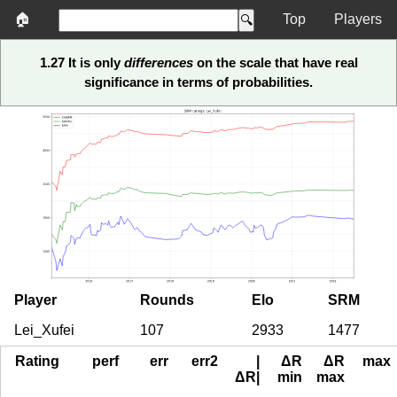
🏠
Top
Players
1.27 It is only
differences
on the scale that have real
significance in terms of probabilities.
Player
Rounds
Elo
SRM
Lei_Xufei
107
2933
1477
Rating
perf
err
err2
|
ΔR
ΔR
max
ΔR|
min
max